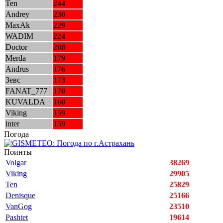
Ten
244
Andrey
230
MaxAk
229
WADIM
224
Doctor
208
Merda
179
Andrus
176
Зевс
173
FANAT_777
170
KUVALDA
160
Viking
159
inter
159
Погода
Поинты
Volgar
38269
Viking
29905
Ten
25829
Denisque
25166
VanGog
23510
Pashtet
19614