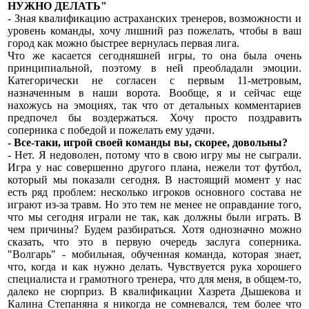
НУЖНО ДЕЛАТЬ"
- Зная квалификацию астраханских тренеров, возможности и
уровень команды, хочу лишний раз пожелать, чтобы в ваш
город как можно быстрее вернулась первая лига.
Что же касается сегодняшней игры, то она была очень
принципиальной, поэтому в ней преобладали эмоции.
Категорически не согласен с первым 11-метровым,
назначенным в наши ворота. Вообще, я и сейчас еще
нахожусь на эмоциях, так что от детальных комментариев
предпочел бы воздержаться. Хочу просто поздравить
соперника с победой и пожелать ему удачи.
- Все-таки, игрой своей команды вы, скорее, довольны?
- Нет. Я недоволен, потому что в свою игру мы не сыграли.
Игра у нас совершенно другого плана, нежели тот футбол,
который мы показали сегодня. В настоящий момент у нас
есть ряд проблем: несколько игроков основного состава не
играют из-за травм. Но это тем не менее не оправдание того,
что мы сегодня играли не так, как должны были играть. В
чем причины? Будем разбираться. Хотя однозначно можно
сказать, что это в первую очередь заслуга соперника.
"Волгарь" - мобильная, обученная команда, которая знает,
что, когда и как нужно делать. Чувствуется рука хорошего
специалиста и грамотного тренера, что для меня, в общем-то,
далеко не сюрприз. В квалификации Хазрета Дышекова и
Калина Степаняна я никогда не сомневался, тем более что