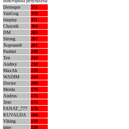
Викторина результаты
Denisque
351
VanGog
350
fairplay
331
Chaynik
304
DM
285
Strong
267
Хороший
261
Pashtet
248
Ten
244
Andrey
230
MaxAk
229
WADIM
224
Doctor
208
Merda
179
Andrus
176
Зевс
173
FANAT_777
170
KUVALDA
160
Viking
159
inter
159