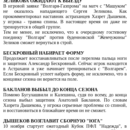
ЗЕЛИКОВА ОЖИДАЮТ К ВЫЕЗДУ
В игровой заявке "Волгаря-Газпрома" на матч с "Машуком"
не оказалось нападающего Сергея Зеликова. Как
прокомментировал наставник астраханцев Хазрет Дышеков,
у игрока - травма спины. В настоящее время он даже не
тренируется в общей группе.
Тем не менее, не исключено, что к очередному гостевому
поединку "Волгаря" против буденновской "Жемчужины"
Зеликов сможет вернуться в строй.
БЕСКРОВНЫЙ НАБИРАЕТ ФОРМУ
Продолжает восстанавливаться после перелома пальца ноги
и защитник Александр Бескровный. Сейчас игрок находится
в Астрахани и уже начинает тренироваться с "Волгарем".
Если Бескровный успеет набрать форму, не исключено, что в
концовке сезона он вернется на поле.
БАКЛАНОВ ВЫБЫЛ ДО КОНЦА СЕЗОНА
Помимо Бугулашвили и Калешина, судя по всему, до конца
сезона выбыл защитник Анатолий Бакланов. По словам
Хазрета Дышекова, у игрока серьезные проблемы со спиной,
и восстановиться в ближайшее время он не сможет.
ДЫШЕКОВ ВОЗГЛАВИТ СБОРНУЮ "ЮГА"
10 ноября стартует ежегодный Кубок ПФЛ "Надежда", в