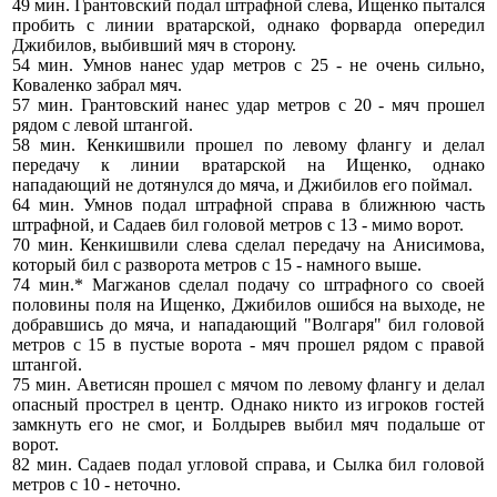
49 мин. Грантовский подал штрафной слева, Ищенко пытался
пробить с линии вратарской, однако форварда опередил
Джибилов, выбивший мяч в сторону.
54 мин. Умнов нанес удар метров с 25 - не очень сильно,
Коваленко забрал мяч.
57 мин. Грантовский нанес удар метров с 20 - мяч прошел
рядом с левой штангой.
58 мин. Кенкишвили прошел по левому флангу и делал
передачу к линии вратарской на Ищенко, однако
нападающий не дотянулся до мяча, и Джибилов его поймал.
64 мин. Умнов подал штрафной справа в ближнюю часть
штрафной, и Садаев бил головой метров с 13 - мимо ворот.
70 мин. Кенкишвили слева сделал передачу на Анисимова,
который бил с разворота метров с 15 - намного выше.
74 мин.* Магжанов сделал подачу со штрафного со своей
половины поля на Ищенко, Джибилов ошибся на выходе, не
добравшись до мяча, и нападающий "Волгаря" бил головой
метров с 15 в пустые ворота - мяч прошел рядом с правой
штангой.
75 мин. Аветисян прошел с мячом по левому флангу и делал
опасный прострел в центр. Однако никто из игроков гостей
замкнуть его не смог, и Болдырев выбил мяч подальше от
ворот.
82 мин. Садаев подал угловой справа, и Сылка бил головой
метров с 10 - неточно.