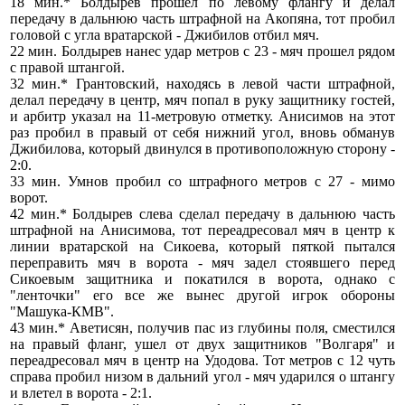
18 мин.* Болдырев прошел по левому флангу и делал
передачу в дальнюю часть штрафной на Акопяна, тот пробил
головой с угла вратарской - Джибилов отбил мяч.
22 мин. Болдырев нанес удар метров с 23 - мяч прошел рядом
с правой штангой.
32 мин.* Грантовский, находясь в левой части штрафной,
делал передачу в центр, мяч попал в руку защитнику гостей,
и арбитр указал на 11-метровую отметку. Анисимов на этот
раз пробил в правый от себя нижний угол, вновь обманув
Джибилова, который двинулся в противоположную сторону -
2:0.
33 мин. Умнов пробил со штрафного метров с 27 - мимо
ворот.
42 мин.* Болдырев слева сделал передачу в дальнюю часть
штрафной на Анисимова, тот переадресовал мяч в центр к
линии вратарской на Сикоева, который пяткой пытался
переправить мяч в ворота - мяч задел стоявшего перед
Сикоевым защитника и покатился в ворота, однако с
"ленточки" его все же вынес другой игрок обороны
"Машука-КМВ".
43 мин.* Аветисян, получив пас из глубины поля, сместился
на правый фланг, ушел от двух защитников "Волгаря" и
переадресовал мяч в центр на Удодова. Тот метров с 12 чуть
справа пробил низом в дальний угол - мяч ударился о штангу
и влетел в ворота - 2:1.