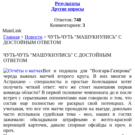
Результаты
Другие опросы
Ответов:
748
Комментариев:
3
MainLink
Главная
>
Новости
> ЧУТЬ-ЧУТЬ "МАШУКНУЛИСЬ" С
ДОСТОЙНЫМ ОТВЕТОМ
ЧУТЬ-ЧУТЬ "МАШУКНУЛИСЬ" С ДОСТОЙНЫМ
ОТВЕТОМ
Вот и подошла для "Волгаря-Газпрома"
череда важных матчей второго круга. В них многие в
Астрахани - специалисты и простые болельщики хотят
получить четкий ответ: чего же стоит нынешняя первая
команда области? В первой половине чемпионата до и после
встреч с серьезными оппонентами нам говорили о том, что
состав еще полностью не раскрыл свой потенциал. А
учитывая, что все эти матчи проходили на выезде, довольно
часто всплывала судейская тема - мол, наших в гостях
зажимали: обкладывали штрафными и желто-красной
вереницей карточек, давали спорные офсайды и проч. и
проч.