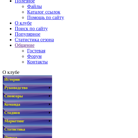
Полезное
Файлы
Каталог ссылок
Помощь по сайту
О клубе
Поиск по сайту
Популярное
Статистика сезона
Общение
Гостевая
Форум
Контакты
О клубе
История
Руководство
Спонсоры
Команда
Стадион
Маркетинг
Статистика
Пресса