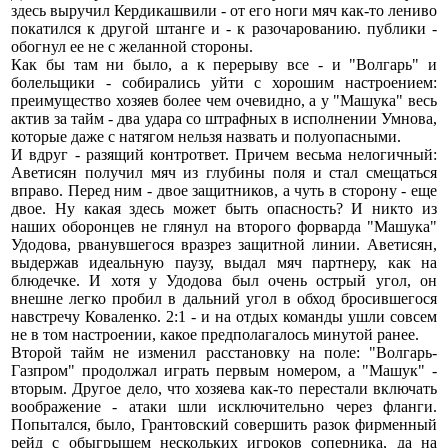
здесь выручил Кердикашвили - от его ноги мяч как-то лениво
покатился к другой штанге и - к разочарованию. публики -
обогнул ее не с желанной стороны.
Как бы там ни было, а к перерыву все - и "Волгарь" и
болельщики - собирались уйти с хорошим настроением:
преимущество хозяев более чем очевидно, а у "Машука" весь
актив за тайм - два удара со штрафных в исполнении Умнова,
которые даже с натягом нельзя назвать и полуопасными.
И вдруг - разящий контрответ. Причем весьма нелогичный:
Аветисян получил мяч из глубины поля и стал смещаться
вправо. Перед ним - двое защитников, а чуть в сторону - еще
двое. Ну какая здесь может быть опасность? И никто из
наших оборонцев не глянул на второго форварда "Машука"
Удодова, рванувшегося вразрез защитной линии. Аветисян,
выдержав идеальную паузу, выдал мяч партнеру, как на
блюдечке. И хотя у Удодова был очень острый угол, он
внешне легко пробил в дальний угол в обход бросившегося
навстречу Коваленко. 2:1 - и на отдых команды ушли совсем
не в том настроении, какое предполагалось минутой ранее.
Второй тайм не изменил расстановку на поле: "Волгарь-
Газпром" продолжал играть первым номером, а "Машук" -
вторым. Другое дело, что хозяева как-то перестали включать
воображение - атаки шли исключительно через фланги.
Попытался, было, Грантовский совершить разок фирменный
рейд с обыгрышем нескольких игроков соперника, да на