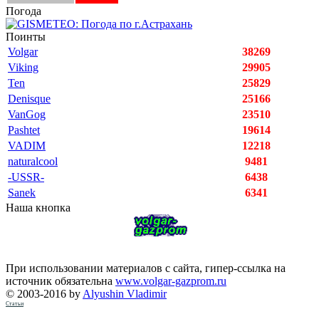
Погода
Поинты
Volgar
38269
Viking
29905
Ten
25829
Denisque
25166
VanGog
23510
Pashtet
19614
VADIM
12218
naturalcool
9481
-USSR-
6438
Sanek
6341
Наша кнопка
При использовании материалов с сайта, гипер-ссылка на
источник обязательна
www.volgar-gazprom.ru
© 2003-2016 by
Alyushin Vladimir
Статьи