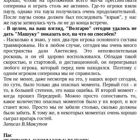
хорошо, чтобы на протяжении всего матча прессинговать
соперника и играть столь же активно. Где-то игроки взяли
паузу, однако эта пауза получилась очень продолжительной.
После паузы снова должен был последовать "взрыв", у нас
же пауза затянулась чуть ли не до конца встречи.
- В целом, на ваш взгляд, "Волгарю" сегодня удалось не
дать "Машуку" показать все, на что он способен?
- Насколько я знаю, у них два-три игрока основного состава
травмированы. Но в любом случае, сегодня мы очень много
пространства дали Аветисяну. Это непозволительная
роскошь, и он ей здорово воспользовался. Обладая такой
скоростью, и стартовой, и дистанционной, он переигрывал
любого игрока, который перед ним находился. Поэтому с
одним игроком соперника мы не справились.
Тем не менее, даже несмотря на это, у наших ворот сегодня,
по сути, было только два опасных момента. Первый гол - и
то, в большей степени, это наша ошибка. И второй момент -
когда прошел Передерий. Можно просто сопоставить то,
какое количество опасных моментов было у их ворот, и все
станет ясно. Просто мы не забили столько, сколько должны
были забить. К тому же, в некоторых моментах очень хорошо
сыграл вратарь гостей.
Записал В.Максутов
Пас