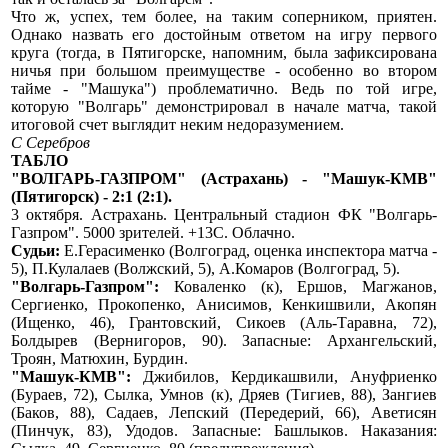
Что ж, успех, тем более, на таким соперником, приятен.
Однако назвать его достойным ответом на игру первого
круга (тогда, в Пятигорске, напомним, была зафиксирована
ничья при большом преимуществе - особенно во втором
тайме - "Машука") проблематично. Ведь по той игре,
которую "Волгарь" демонстрировал в начале матча, такой
итоговой счет выглядит неким недоразумением.
С Серебров
ТАБЛО
"ВОЛГАРЬ-ГАЗПРОМ" (Астрахань) - "Машук-КМВ"
(Пятигорск) - 2:1 (2:1).
3 октября. Астрахань. Центральный стадион ФК "Волгарь-
Газпром". 5000 зрителей. +13С. Облачно.
Судьи:
Е.Герасименко (Волгоград, оценка инспектора матча -
5), П.Кулалаев (Волжский, 5), А.Комаров (Волгоград, 5).
"Волгарь-Газпром":
Коваленко (к), Ершов, Магжанов,
Сергиенко, Прокопенко, Анисимов, Кенкишвили, Акопян
(Ищенко, 46), Грантовский, Сикоев (Аль-Таравна, 72),
Болдырев (Вернигоров, 90). Запасные: Архангельский,
Троян, Матюхин, Бурдин.
"Машук-КМВ":
Джибилов, Кердикашвили, Ануфриенко
(Бураев, 72), Сылка, Умнов (к), Дряев (Тигиев, 88), Зангиев
(Баков, 88), Садаев, Лепский (Передерий, 66), Аветисян
(Пинчук, 83), Удодов. Запасные: Башлыков. Наказания: