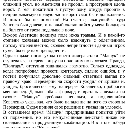
ближний угол, но Аветисян не пробил, а прострелил вдоль
ворот. И мяч покатился в пустую зону, откуда пробить в
неприкрываемую правую часть ворот смог бы и дошкольник.
И никто бы не помешал! На счастье, рванушийся туда
Зангиев был далеко, и первый оказавшийся у мяча Болдырев
выбил его от греха подальше в поле.
Вскоре Аветисян покинул поле из-за травмы. И в какой-то
степени хозяевам можно было вздохнуть с облегчением,
потому что неизвестно, сколько неприятностей данный игрок
сумел бы еще нам преподнести.
Однако даже после ухода своего лидера атаки "Машук" не
стушевался, а перевел игру на половину поля хозяев. Правда,
"Волгарь", отступив защищался грамотно. Только однажды,
когда попробовал провести контратаку, сильно ошибся, и у
гостей получился довольно сильный ответный выпад по
правому краю. Передерий на скорости уходил от Ершова и,
увидев, бросившегося ему наперерез Коваленко, пробросил
мяч вперед. Дальше оба - форвард и вратарь - лежали на
газоне. "Машук" требовал пенальти, а поднявшийся
Коваленко указывал, что было нападение на него со стороны
Передерия. Судья принял свое решение и указал на угловой.
В оставшееся время "Машук" предпринимал попытки уйти
от поражения, но его импульсивные действия никак не
складывались в продуманную комбинацию. И в итоге победа
так и осталась за "Волгарем".