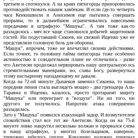
третьем и споткнулся. А на краях пятигорцы приноровились
противодействовать нашим хавбекам. И если где-то четверть
часа Кенкишвили и Анисимов еще пытались совершать
прорывы, то в дальнейшем ограничивались навесными
передачами в штрафную "Машука". А там тоже как-то
разладилось - мяч все чаще становился добычей защитников
гостей. Ни подуставший Сикоев, ни свежий Ищенко уже не
представляли головную боль для обороны.
"Машук", впрочем, тоже не впечатлял своими действиями.
Если точнее, то половину тайма пятигорцы тоже особенно
активностью в созидательном плане не отличались - разве
что Аветисян продолжал нервировать нашу центральную ось
стремительными маневрами, но, слава Богу, развернуться
этому настырному нападающему не давали.
Когда на 72-ой минуте Дышеков заменил Сикоева, то наша
передняя линия стала выглядеть мощно - два гренадера Аль-
Таравна и Ищенко, казалось, просто протаранят защиту
"Машука" или переиграет в "воздухе". Ни ни того, ни
другого не получилось. Напротив: атака совершенно
разладилась.
Зато у "Машука" появился атакующий задор. И возмутителем
спокойствия стал все тот же Аветисян. Когда он на 75-й
миунте ловко накрутил несколько волжан и прорвался слева
в нашу штрафную, у многих болельщиков, наверное,
тревожно забилось сердце. Коваленко надежно прикрыл