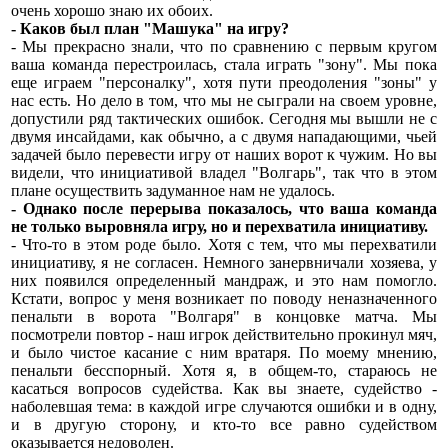
очень хорошо знаю их обоих.
- Каков был план "Машука" на игру?
- Мы прекрасно знали, что по сравнению с первым кругом
ваша команда перестроилась, стала играть "зону". Мы пока
еще играем "персоналку", хотя пути преодоления "зоны" у
нас есть. Но дело в том, что мы не сыграли на своем уровне,
допустили ряд тактических ошибок. Сегодня мы вышли не с
двумя инсайдами, как обычно, а с двумя нападающими, чьей
задачей было перевести игру от наших ворот к чужим. Но вы
видели, что инициативой владел "Волгарь", так что в этом
плане осуществить задуманное нам не удалось.
- Однако после перерыва показалось, что ваша команда
не только выровняла игру, но и перехватила инициативу.
- Что-то в этом роде было. Хотя с тем, что мы перехватили
инициативу, я не согласен. Немного занервничали хозяева, у
них появился определенный мандраж, и это нам помогло.
Кстати, вопрос у меня возникает по поводу неназначенного
пенальти в ворота "Волгаря" в концовке матча. Мы
посмотрели повтор - наш игрок действительно прокинул мяч,
и было чистое касание с ним вратаря. По моему мнению,
пенальти бесспорный. Хотя я, в общем-то, стараюсь не
касаться вопросов судейства. Как вы знаете, судейство -
наболевшая тема: в каждой игре случаются ошибки и в одну,
и в другую сторону, и кто-то все равно судейством
оказывается недоволен.