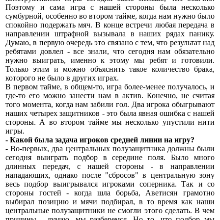
Поэтому и сама игра с нашей стороны была несколько
сумбурной, особенно во втором тайме, когда нам нужно было
спокойно подержать мяч. В конце встречи любая передача в
направлении штрафной вызывала в наших рядах панику.
Думаю, в первую очередь это связано с тем, что результат над
ребятами довлел - все знали, что сегодня нам обязательно
нужно выиграть, именно к этому мы ребят и готовили.
Только этим и можно объяснить такое количество брака,
которого не было в других играх.
В первом тайме, в общем-то, игра более-менее получалось, и
где-то его можно занести нам в актив. Конечно, не считая
того момента, когда нам забили гол. Два игрока обыгрывают
наших четырех защитников - это была явная ошибка с нашей
стороны. А во втором тайме мы несколько упустили нити
игры.
- Какой была задача игроков средней линии на игру?
- Во-первых, два центральных полузащитника должны были
сегодня выиграть подбор в середине поля. Было много
длинных передач, с нашей стороны - в направлении
нападающих, однако после "сбросов" в центральную зону
весь подбор выигрывался игроками соперника. Так и со
стороны гостей - когда шла борьба, Аветисян грамотно
выбирал позицию и мячи подбирал, в то время как наши
центральные полузащитники не смогли этого сделать. В чем
причины - думаю, мы разберемся. Но то, что подбор мы