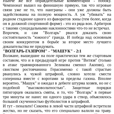
Нынче же все оправдательные комментарии - побоку.
Чемпионат вышел на финишную прямую, так что игровые
связи уже не то, что наиграны - они уже должны быть
задействованы на полную мощность. А уж "убивать" на
родном стадионе одного из фаворитов зоны (тем более, когда
он в должной спортивной форме) - это из ряда вон. Арбитров
с такими суицидальными наклонностями что-то не встречал.
Впрочем, и сам "Волгарь" рвался доказать свою
состоятельность "южного" гранда. И победа над основным
своим конкурентом в борьбе за второе место лучшего
доказательства не придумать.
"ВОЛГАРЬ-ГАЗПРОМ" - "МАШУК" - 2:1
Волжане, вышедшие на поле практически тем же стартовым
составом, что и в предыдущей игре против "Витязя" (только
в атаке травмированного Зеликова сменил Акопян), со
свистком ростовчанина Герасименко с такой страстью
рванулись к чужой штрафной, словно хотели смести
соперника вместе с воротами за пределы газона. Вполне
вероятно, "Машук" и ожидал в дебюте штурма хозяев, но не с
подобной "высоковольтностью". Защитные порядки
пятигорцев оказались смяты, и то, что "Волгарь" в первые
три минуты не нанес ни одного удара в створ, объяснялось
большой скученностью футболистов в штрафной.
И тут - пенальти! Сикоева в левой части штрафной встретили
жестко, но не сказать, что его специально валили на траву.