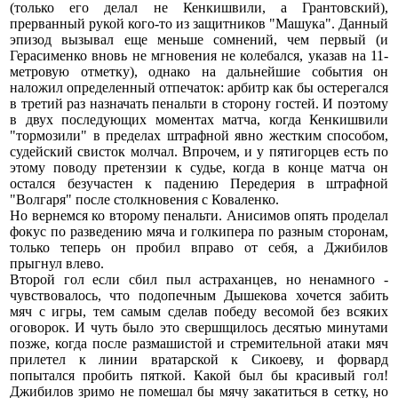
(только его делал не Кенкишвили, а Грантовский),
прерванный рукой кого-то из защитников "Машука". Данный
эпизод вызывал еще меньше сомнений, чем первый (и
Герасименко вновь не мгновения не колебался, указав на 11-
метровую отметку), однако на дальнейшие события он
наложил определенный отпечаток: арбитр как бы остерегался
в третий раз назначать пенальти в сторону гостей. И поэтому
в двух последующих моментах матча, когда Кенкишвили
"тормозили" в пределах штрафной явно жестким способом,
судейский свисток молчал. Впрочем, и у пятигорцев есть по
этому поводу претензии к судье, когда в конце матча он
остался безучастен к падению Передерия в штрафной
"Волгаря" после столкновения с Коваленко.
Но вернемся ко второму пенальти. Анисимов опять проделал
фокус по разведению мяча и голкипера по разным сторонам,
только теперь он пробил вправо от себя, а Джибилов
прыгнул влево.
Второй гол если сбил пыл астраханцев, но ненамного -
чувствовалось, что подопечным Дышекова хочется забить
мяч с игры, тем самым сделав победу весомой без всяких
оговорок. И чуть было это свершщилось десятью минутами
позже, когда после размашистой и стремительной атаки мяч
прилетел к линии вратарской к Сикоеву, и форвард
попытался пробить пяткой. Какой был бы красивый гол!
Джибилов зримо не помешал бы мячу закатиться в сетку, но