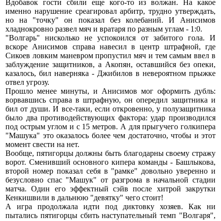
Вдобавок гости сбили еще кого-то из волжан. На какое
именно нарушение среагировал арбитр, трудно утверждать,
но на "точку" он показал без колебаний. И Анисимов
хладнокровно развел мяч и вратаря по разным углам - 1:0.
"Волгарь" нисколько не успокоился от забитого гола. И
вскоре Анисимов справа навесил в центр штрафной, где
Сикоев ловким маневром пропустил мяч и тем самым ввел в
заблуждение защитников, а Акопян, оставшийся без опеки,
казалось, бил наверняка - Джибилов в невероятном прыжке
отвел угрозу.
Прошло менее минуты, и Анисимов мог оформить дубль:
ворвавшись справа в штрафную, он опередил защитника и
бил от души. И все-таки, если откровенно, у полузащитника
было два противодействующих фактора: удар производился
под острым углом и с 15 метров. А для прыгучего голкипера
"Машука" это оказалось более чем достаточно, чтобы и этот
момент свести на нет.
Вообще, пятигорцы должны быть благодарны своему стражу
ворот. Сменивший основного кипера команды - Башлыкова,
второй номер показал себя в "рамке" довольно уверенно и
безусловно спас "Машук" от разгрома в начальной стадии
матча. Один его эффектный сэйв после хитрой закрутки
Кенкишвили в дальнюю "девятку" чего стоит!
А игра продолжала идти под диктовку хозяев. Как ни
пытались пятигорцы сбить наступательный темп "Волгаря",