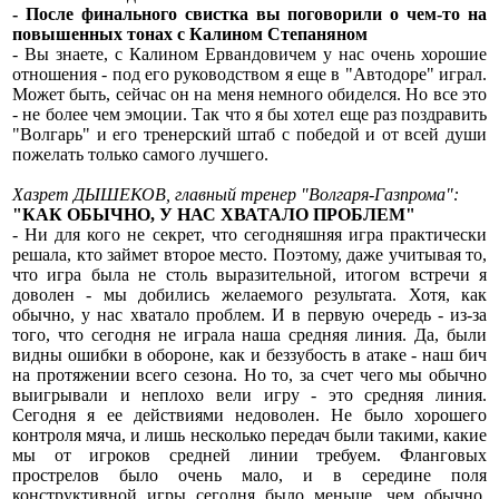
- После финального свистка вы поговорили о чем-то на
повышенных тонах с Калином Степаняном
- Вы знаете, с Калином Ервандовичем у нас очень хорошие
отношения - под его руководством я еще в "Автодоре" играл.
Может быть, сейчас он на меня немного обиделся. Но все это
- не более чем эмоции. Так что я бы хотел еще раз поздравить
"Волгарь" и его тренерский штаб с победой и от всей души
пожелать только самого лучшего.
Хазрет ДЫШЕКОВ, главный тренер "Волгаря-Газпрома":
"КАК ОБЫЧНО, У НАС ХВАТАЛО ПРОБЛЕМ"
- Ни для кого не секрет, что сегодняшняя игра практически
решала, кто займет второе место. Поэтому, даже учитывая то,
что игра была не столь выразительной, итогом встречи я
доволен - мы добились желаемого результата. Хотя, как
обычно, у нас хватало проблем. И в первую очередь - из-за
того, что сегодня не играла наша средняя линия. Да, были
видны ошибки в обороне, как и беззубость в атаке - наш бич
на протяжении всего сезона. Но то, за счет чего мы обычно
выигрывали и неплохо вели игру - это средняя линия.
Сегодня я ее действиями недоволен. Не было хорошего
контроля мяча, и лишь несколько передач были такими, какие
мы от игроков средней линии требуем. Фланговых
прострелов было очень мало, и в середине поля
конструктивной игры сегодня было меньше, чем обычно.