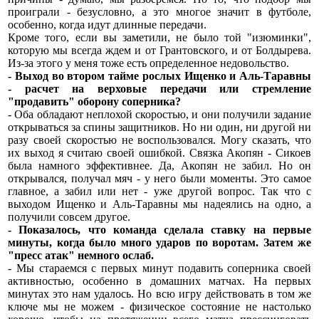
проиграли - безусловно, а это многое значит в футболе,
особенно, когда идут длинные передачи.
Кроме того, если вы заметили, не было той "изюминки",
которую мы всегда ждем и от Грантовского, и от Болдырева.
Из-за этого у меня тоже есть определенное недовольство.
- Выход во втором тайме рослых Ищенко и Аль-Таравны
- расчет на верховые передачи или стремление
"продавить" оборону соперника?
- Оба обладают неплохой скоростью, и они получили задание
открываться за спины защитников. Но ни один, ни другой ни
разу своей скоростью не воспользовался. Могу сказать, что
их выход я считаю своей ошибкой. Связка Акопян - Сикоев
была намного эффективнее. Да, Акопян не забил. Но он
открывался, получал мяч - у него были моменты. Это самое
главное, а забил или нет - уже другой вопрос. Так что с
выходом Ищенко и Аль-Таравны мы надеялись на одно, а
получили совсем другое.
- Показалось, что команда сделала ставку на первые
минуты, когда было много ударов по воротам. Затем же
"пресс атак" немного ослаб.
- Мы стараемся с первых минут подавить соперника своей
активностью, особенно в домашних матчах. На первых
минутах это нам удалось. Но всю игру действовать в том же
ключе мы не можем - физическое состояние не настолько