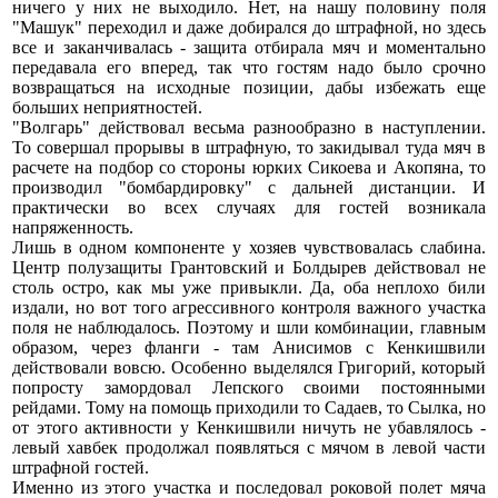
ничего у них не выходило. Нет, на нашу половину поля
"Машук" переходил и даже добирался до штрафной, но здесь
все и заканчивалась - защита отбирала мяч и моментально
передавала его вперед, так что гостям надо было срочно
возвращаться на исходные позиции, дабы избежать еще
больших неприятностей.
"Волгарь" действовал весьма разнообразно в наступлении.
То совершал прорывы в штрафную, то закидывал туда мяч в
расчете на подбор со стороны юрких Сикоева и Акопяна, то
производил "бомбардировку" с дальней дистанции. И
практически во всех случаях для гостей возникала
напряженность.
Лишь в одном компоненте у хозяев чувствовалась слабина.
Центр полузащиты Грантовский и Болдырев действовал не
столь остро, как мы уже привыкли. Да, оба неплохо били
издали, но вот того агрессивного контроля важного участка
поля не наблюдалось. Поэтому и шли комбинации, главным
образом, через фланги - там Анисимов с Кенкишвили
действовали вовсю. Особенно выделялся Григорий, который
попросту замордовал Лепского своими постоянными
рейдами. Тому на помощь приходили то Садаев, то Сылка, но
от этого активности у Кенкишвили ничуть не убавлялось -
левый хавбек продолжал появляться с мячом в левой части
штрафной гостей.
Именно из этого участка и последовал роковой полет мяча