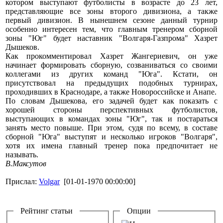
котором выступают футболисты в возрасте до 23 лет,
представляющие все зоны второго дивизиона, а также
первый дивизион. В нынешнем сезоне данный турнир
особенно интересен тем, что главным тренером сборной
зоны "Юг" будет наставник "Волгаря-Газпрома" Хазрет
Дышеков.
Как прокомментировал Хазрет Жангериевич, он уже
начинает формировать сборную, созваниваться со своими
коллегами из других команд "Юга". Кстати, он
присутствовал на предыдущих подобных турнирах,
проходивших в Краснодаре, а также Новороссийске и Анапе.
По словам Дышекова, его задачей будет как показать с
хорошей стороны перспективных футболистов,
выступающих в командах зоны "Юг", так и постараться
занять место повыше. При этом, судя по всему, в составе
сборной "Юга" выступят и несколько игроков "Волгаря",
хотя их имена главный тренер пока предпочитает не
называть.
В.Максутов
Прислал:
Volgar
[01-01-1970 00:00:00]
Рейтинг статьи
Опции