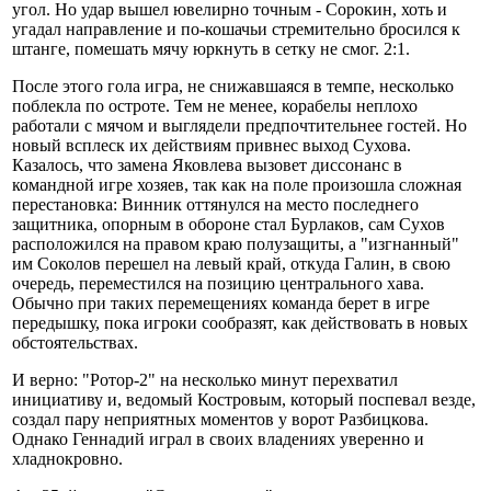
угол. Но удар вышел ювелирно точным - Сорокин, хоть и
угадал направление и по-кошачьи стремительно бросился к
штанге, помешать мячу юркнуть в сетку не смог. 2:1.
После этого гола игра, не снижавшаяся в темпе, несколько
поблекла по остроте. Тем не менее, корабелы неплохо
работали с мячом и выглядели предпочтительнее гостей. Но
новый всплеск их действиям привнес выход Сухова.
Казалось, что замена Яковлева вызовет диссонанс в
командной игре хозяев, так как на поле произошла сложная
перестановка: Винник оттянулся на место последнего
защитника, опорным в обороне стал Бурлаков, сам Сухов
расположился на правом краю полузащиты, а "изгнанный"
им Соколов перешел на левый край, откуда Галин, в свою
очередь, переместился на позицию центрального хава.
Обычно при таких перемещениях команда берет в игре
передышку, пока игроки сообразят, как действовать в новых
обстоятельствах.
И верно: "Ротор-2" на несколько минут перехватил
инициативу и, ведомый Костровым, который поспевал везде,
создал пару неприятных моментов у ворот Разбицкова.
Однако Геннадий играл в своих владениях уверенно и
хладнокровно.