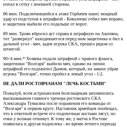
попал в сетку с внешней стороны.
86 мин. Подключившийся к атаке Горбачев нанес мощный
удар из подступов к штрафной - Коваленко отбил мяч вправо,
и защитник выбили его подальше от ворот.
89 мин. Троян вбросил аут справа в штрафную на Акопяна,
тот "развернул" находившегося перед ним защитника и бил в
дальний угол - мяч, задев игрока СКА, прошел рядом со
штангой.
90+4 мин.* Хозяева подали штрафной с правого фланга,
защитники "Волгаря" выбили мяч, однако на линии
штрафной его подхватил Дымов, который, на замахе убрав
игрока "Волгаря", точно пробил в левый угол - 1:2.
НЕ ДАЛИ РОСТОВЧАНАМ "ЛЕЧЬ КОСТЬМИ"
Пожалуй, всем астраханским болельщикам запомнились
высказывания главного тренера ростовского СКА
Александра Тумасяна после поражения его команды от
"Волгаря" в первом круге. Наставник армейцев пообещал,
что в ответной встрече его подопечные костьми лягут, но
очки у волжан отнимут. К тому же, у матча в Ростове
появилась и другая подоплека - во время летнего периода