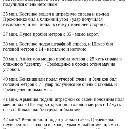
получился очень неточным.
35 мин. Костенко вошел в штрафную справа и из-под
Прокопенко бил в ближний угол - удар получился
несильным, и мяч попал в сетку с внешней стороны.
37 мин. Пудов пробил метров с 35 - мимо ворот.
38 мин. Костенко подал штрафной справа, и Шачев бил
головой метров с 14 - несильно и неточно.
39 мин. Анисимов мощно пробил метров с 25 чуть справа в
ближнюю "девятку" - Гребещенко в броске отбил мяч на
угловой.
40 мин. Кенкишвили подал угловой слева, и Зеликов бил
головой метров с 7 - удар получился не очень сильным, и
Гребещенко поймал мяч.
41 мин. Армейцы подали штрафной со своей половины поля,
мяч попал к Шачеву, который бил головой метров с 12 чуть
слева - Коваленко без труда поймал мяч.
42 мин.* Кенкишвили подал угловой слева, Гребещенко
неуверенно сыграл на выходе, кулаком выбив мяч прямо на