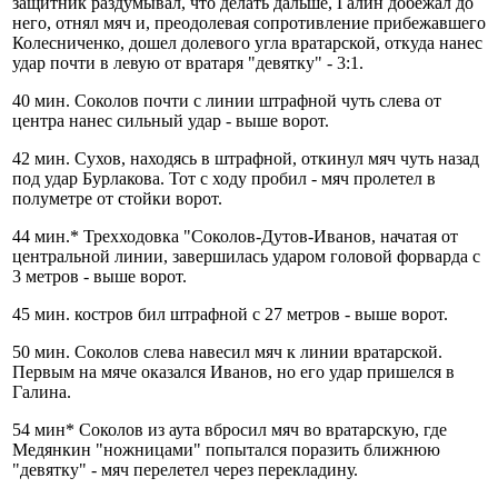
защитник раздумывал, что делать дальше, Галин добежал до
него, отнял мяч и, преодолевая сопротивление прибежавшего
Колесниченко, дошел долевого угла вратарской, откуда нанес
удар почти в левую от вратаря "девятку" - 3:1.
40 мин. Соколов почти с линии штрафной чуть слева от
центра нанес сильный удар - выше ворот.
42 мин. Сухов, находясь в штрафной, откинул мяч чуть назад
под удар Бурлакова. Тот с ходу пробил - мяч пролетел в
полуметре от стойки ворот.
44 мин.* Трехходовка "Соколов-Дутов-Иванов, начатая от
центральной линии, завершилась ударом головой форварда с
3 метров - выше ворот.
45 мин. костров бил штрафной с 27 метров - выше ворот.
50 мин. Соколов слева навесил мяч к линии вратарской.
Первым на мяче оказался Иванов, но его удар пришелся в
Галина.
54 мин* Соколов из аута вбросил мяч во вратарскую, где
Медянкин "ножницами" попытался поразить ближнюю
"девятку" - мяч перелетел через перекладину.