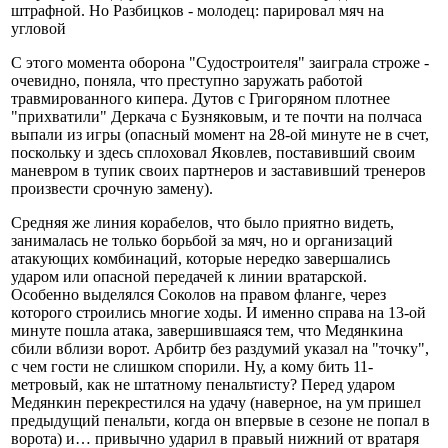
штрафной. Но Разбицков - молодец: парировал мяч на
угловой
С этого момента оборона "Судостроителя" заиграла строже -
очевидно, поняла, что преступно заружать работой
травмированного кипера. Дутов с Григоряном плотнее
"прихватили" Деркача с Бузняковым, и те почти на полчаса
выпали из игры (опасный момент на 28-ой минуте не в счет,
поскольку и здесь сплоховал Яковлев, поставивший своим
маневром в тупик своих партнеров и заставивший тренеров
произвести срочную замену).
Средняя же линия корабелов, что было приятно видеть,
занималась не только борьбой за мяч, но и организаций
атакующих комбинаций, которые нередко завершались
ударом или опасной передачей к линии вратарской.
Особенно выделялся Соколов на правом фланге, через
которого строились многие ходы. И именно справа на 13-ой
минуте пошла атака, завершившаяся тем, что Медянкина
сбили вблизи ворот. Арбитр без раздумий указал на "точку",
с чем гости не слишком спорили. Ну, а кому бить 11-
метровый, как не штатному пенальтисту? Перед ударом
Медянкин перекрестился на удачу (наверное, на ум пришел
предыдущий пенальти, когда он впервые в сезоне не попал в
ворота) и… привычно ударил в правый нижний от вратаря