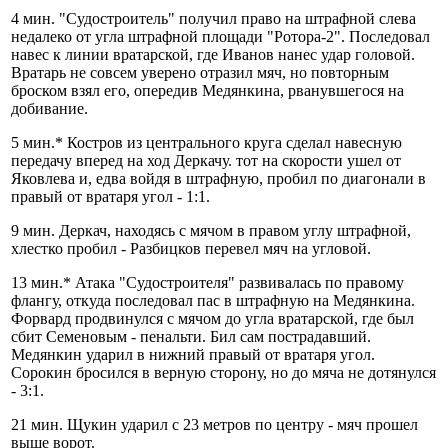
4 мин. "Судостроитель" получил право на штрафной слева
недалеко от угла штрафной площади "Ротора-2". Последовал
навес к линии вратарской, где Иванов нанес удар головой.
Вратарь не совсем уверено отразил мяч, но повторным
броском взял его, опередив Медянкина, рванувшегося на
добивание.
5 мин.* Костров из центрального круга сделал навесную
передачу вперед на ход Деркачу. тот на скорости ушел от
Яковлева и, едва войдя в штрафную, пробил по диагонали в
правый от вратаря угол - 1:1.
9 мин. Деркач, находясь с мячом в правом углу штрафной,
хлестко пробил - Разбицков перевел мяч на угловой.
13 мин.* Атака "Судостроителя" развивалась по правому
флангу, откуда последовал пас в штрафную на Медянкина.
Форвард продвинулся с мячом до угла вратарской, где был
сбит Семеновым - пенальти. Бил сам пострадавший.
Медянкин ударил в нижний правый от вратаря угол.
Сорокин бросился в верную сторону, но до мяча не дотянулся
- 3:1.
21 мин. Щукин ударил с 23 метров по центру - мяч прошел
выше ворот.