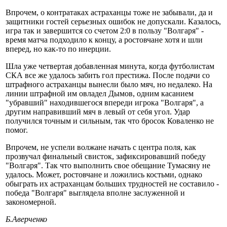
Впрочем, о контратаках астраханцы тоже не забывали, да и
защитники гостей серьезных ошибок не допускали. Казалось,
игра так и завершится со счетом 2:0 в пользу "Волгаря" -
время матча подходило к концу, а ростовчане хотя и шли
вперед, но как-то по инерции.
Шла уже четвертая добавленная минута, когда футболистам
СКА все же удалось забить гол престижа. После подачи со
штрафного астраханцы вынесли было мяч, но недалеко. На
линии штрафной им овладел Дымов, одним касанием
"убравший" находившегося впереди игрока "Волгаря", а
другим направивший мяч в левый от себя угол. Удар
получился точным и сильным, так что бросок Коваленко не
помог.
Впрочем, не успели волжане начать с центра поля, как
прозвучал финальный свисток, зафиксировавший победу
"Волгаря". Так что выполнить свое обещание Тумасяну не
удалось. Может, ростовчане и ложились костьми, однако
обыграть их астраханцам больших трудностей не составило -
победа "Волгаря" выглядела вполне заслуженной и
закономерной.
Б.Аверченко