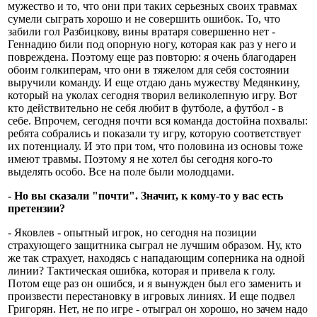
мужество и то, что они при таких серьезных своих травмах
сумели сыграть хорошо и не совершить ошибок. То, что
забили гол Разбицкову, вины вратаря совершенно нет -
Геннадию били под опорную ногу, которая как раз у него и
повреждена. Поэтому еще раз повторю: я очень благодарен
обоим голкиперам, что они в тяжелом для себя состоянии
выручили команду. И еще отдаю дань мужеству Медянкину,
который на уколах сегодня творил великолепную игру. Вот
кто действительно не себя любит в футболе, а футбол - в
себе. Впрочем, сегодня почти вся команда достойна похвалы:
ребята собрались и показали ту игру, которую соответствует
их потенциалу. И это при том, что половина из основы тоже
имеют травмы. Поэтому я не хотел бы сегодня кого-то
выделять особо. Все на поле были молодцами.
- Но вы сказали "почти". Значит, к кому-то у вас есть
претензии?
- Яковлев - опытный игрок, но сегодня на позиции
страхующего защитника сыграл не лучшим образом. Ну, кто
же так страхует, находясь с нападающим соперника на одной
линии? Тактическая ошибка, которая и привела к голу.
Потом еще раз он ошибся, и я вынужден был его заменить и
произвести перестановку в игровых линиях. И еще подвел
Григорян. Нет, не по игре - отыграл он хорошо, но зачем надо