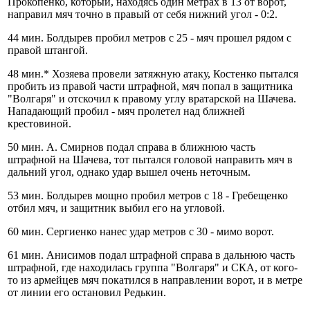
Прокопенко, который, находясь один метрах в 13 от ворот,
направил мяч точно в правый от себя нижний угол - 0:2.
44 мин. Болдырев пробил метров с 25 - мяч прошел рядом с
правой штангой.
48 мин.* Хозяева провели затяжную атаку, Костенко пытался
пробить из правой части штрафной, мяч попал в защитника
"Волгаря" и отскочил к правому углу вратарской на Шачева.
Нападающий пробил - мяч пролетел над ближней
крестовиной.
50 мин. А. Смирнов подал справа в ближнюю часть
штрафной на Шачева, тот пытался головой направить мяч в
дальний угол, однако удар вышел очень неточным.
53 мин. Болдырев мощно пробил метров с 18 - Гребещенко
отбил мяч, и защитник выбил его на угловой.
60 мин. Сергиенко нанес удар метров с 30 - мимо ворот.
61 мин. Анисимов подал штрафной справа в дальнюю часть
штрафной, где находилась группа "Волгаря" и СКА, от кого-
то из армейцев мяч покатился в направлении ворот, и в метре
от линии его остановил Редькин.