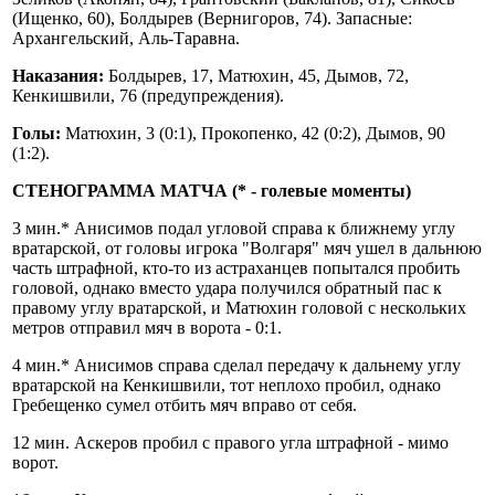
(Ищенко, 60), Болдырев (Вернигоров, 74). Запасные:
Архангельский, Аль-Таравна.
Наказания:
Болдырев, 17, Матюхин, 45, Дымов, 72,
Кенкишвили, 76 (предупреждения).
Голы:
Матюхин, 3 (0:1), Прокопенко, 42 (0:2), Дымов, 90
(1:2).
СТЕНОГРАММА МАТЧА (* - голевые моменты)
3 мин.* Анисимов подал угловой справа к ближнему углу
вратарской, от головы игрока "Волгаря" мяч ушел в дальнюю
часть штрафной, кто-то из астраханцев попытался пробить
головой, однако вместо удара получился обратный пас к
правому углу вратарской, и Матюхин головой с нескольких
метров отправил мяч в ворота - 0:1.
4 мин.* Анисимов справа сделал передачу к дальнему углу
вратарской на Кенкишвили, тот неплохо пробил, однако
Гребещенко сумел отбить мяч вправо от себя.
12 мин. Аскеров пробил с правого угла штрафной - мимо
ворот.