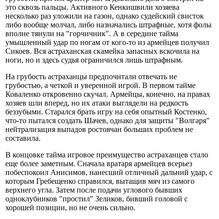
это сквозь пальцы. Активного Кенкишвили хозяева
несколько раз уложили на газон, однако судейский свисток
либо вообще молчал, либо назначались штрафные, хотя фолы
вполне тянули на "горчичник". А в середине тайма
умышленный удар по ногам от кого-то из армейцев получил
Сикоев. Вся астраханская скамейка запасных вскочила на
ноги, но и здесь судья ограничился лишь штрафным.
На грубость астраханцы предпочитали отвечать не
грубостью, а четкой и уверенной игрой. В первом тайме
Коваленко откровенно скучал. Армейцы, конечно, на правах
хозяев шли вперед, но их атаки выглядели на редкость
беззубыми. Старался брать игру на себя опытный Костенко,
что-то пытался создать Шачев, однако для защиты "Волгаря"
нейтрализация выпадов ростовчан больших проблем не
составила.
В концовке тайма игровое преимущество астраханцев стало
еще более заметным. Сначала вратаря армейцев всерьез
побеспокоил Анисимов, нанесший отличный дальний удар, с
которым Гребещенко справился, вытащив мяч из самого
верхнего угла. Затем после подачи углового бывших
одноклубников "простил" Зеликов, бивший головой с
хорошей позиции, но не очень сильно.