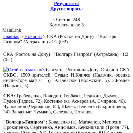
Результаты
Другие опросы
Ответов:
748
Комментариев:
3
MainLink
Главная
>
Новости
> СКА (Ростов-на-Дону) - "Волгарь-
Газпром" (Астрахань) - 1:2 (0:2)
СКА (Ростов-на-Дону) - "Волгарь-Газпром" (Астрахань) - 1:2
(0:2)
30 августа. Ростов-на-Дону. Стадион СКА
СКВО. 1500 зрителей. Судьи: И.Кличев (Нальчик, оценка
инспектора матча - 5), Э.Панасюк (Волжский, 5), З.Бозиев
(Нальчик, 5).
СКА:
Гребещенко, Володин, Горбачев, Редькин, Дымов,
Пудов (Гадиев, 72), Костенко (к), Аскеров (А. Смирнов, 46),
Чулюканов (Чернышов, 65), Шачев, Педченко (Скрипников,
34). Запасные: Чумаков, Селезнев, Поташов.
"Волгарь-Газпром":
Коваленко (к), Магжанов, Матюхин,
Прокопенко, Сергиенко, Анисимов, Кенкишвили (Троян, 77),
Зеликов (Акопян, 84), Грантовский (Бакланов, 81), Сикоев