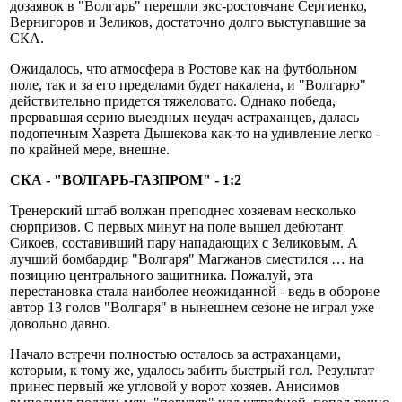
дозаявок в "Волгарь" перешли экс-ростовчане Сергиенко,
Вернигоров и Зеликов, достаточно долго выступавшие за
СКА.
Ожидалось, что атмосфера в Ростове как на футбольном
поле, так и за его пределами будет накалена, и "Волгарю"
действительно придется тяжеловато. Однако победа,
прервавшая серию выездных неудач астраханцев, далась
подопечным Хазрета Дышекова как-то на удивление легко -
по крайней мере, внешне.
СКА - "ВОЛГАРЬ-ГАЗПРОМ" - 1:2
Тренерский штаб волжан преподнес хозяевам несколько
сюрпризов. С первых минут на поле вышел дебютант
Сикоев, составивший пару нападающих с Зеликовым. А
лучший бомбардир "Волгаря" Магжанов сместился … на
позицию центрального защитника. Пожалуй, эта
перестановка стала наиболее неожиданной - ведь в обороне
автор 13 голов "Волгаря" в нынешнем сезоне не играл уже
довольно давно.
Начало встречи полностью осталось за астраханцами,
которым, к тому же, удалось забить быстрый гол. Результат
принес первый же угловой у ворот хозяев. Анисимов