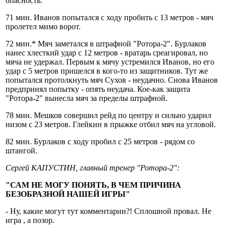
опасность.
71 мин. Иванов попытался с ходу пробить с 13 метров - мяч
пролетел мимо ворот.
72 мин.* Мяч заметался в штрафной "Ротора-2". Бурлаков
нанес хлесткий удар с 12 метров - вратарь среагировал, но
мяча не удержал. Первым к мячу устремился Иванов, но его
удар с 5 метров пришелся в кого-то из защитников. Тут же
попытался протолкнуть мяч Сухов - неудачно. Снова Иванов
предпринял попытку - опять неудача. Кое-как защита
"Ротора-2" вынесла мяч за пределы штрафной.
78 мин. Мешков совершил рейд по центру и сильно ударил
низом с 23 метров. Глейкин в прыжке отбил мяч на угловой.
82 мин. Бурлаков с ходу пробил с 25 метров - рядом со
штангой.
Сергей КАПУСТИН, главный тренер "Ротора-2":
"САМ НЕ МОГУ ПОНЯТЬ, В ЧЕМ ПРИЧИНА
БЕЗОБРАЗНОЙ НАШЕЙ ИГРЫ"
- Ну, какие могут тут комментарии?! Сплошной провал. Не
игра , а позор.