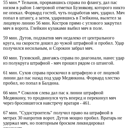
55 мин.* Тельнов, прорвавшись справа по флангу, дал пас
низом в район 1-метровой отметки Бузнякову, которого никто
не опекал. Форвард гостей, чуть подработав мяч, ударил. Мяч
попал в штангу, а затем, ударившись в Глейкина, вылетел за
лицевую линию 56 мин. Костров прямо с углового закрутил
мяч в ворота. Глейкин кулаками выбил мяч в поле.
59 мин. Дутов, подхватив мяч недалеко от центрального
круга, на скорости дошел до чужой штрафной и пробил. Удар
получился несильным, и Сорокин забрал мяч.
60 мин. Тузовский, двигаясь справа по диагонали, нанес удар
из полукруга штрафной - мяч прошел рядом со штангой.
61 мин. Сухов справа проскочил в штрафную и от лицевой
линии дал пас назад под удар Медянкина. Форвард хлестко
пробил, но попал в Балдина.
66 мин.* Соколов слева дал пас к линии штрафной
Медянкину, то продвинулся чуть вперед и перекинул мяч
через бросившегося навстречу вратаря - 461.
67 мин. "Судостроитель" получил право на штрафной в
метрах 30 напротив ворот. Дутов мощно пробил. Вратарь не
удержал мяч, но повторным броском ликвидировал