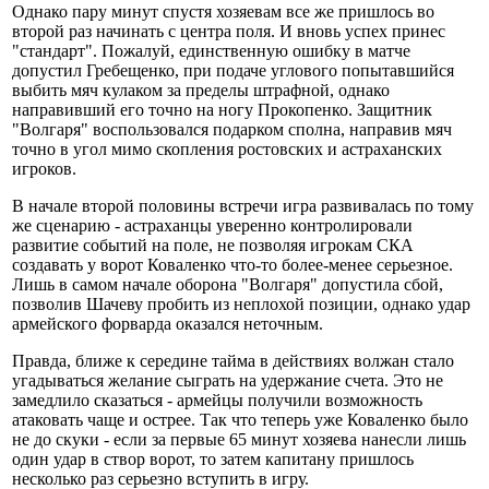
Однако пару минут спустя хозяевам все же пришлось во
второй раз начинать с центра поля. И вновь успех принес
"стандарт". Пожалуй, единственную ошибку в матче
допустил Гребещенко, при подаче углового попытавшийся
выбить мяч кулаком за пределы штрафной, однако
направивший его точно на ногу Прокопенко. Защитник
"Волгаря" воспользовался подарком сполна, направив мяч
точно в угол мимо скопления ростовских и астраханских
игроков.
В начале второй половины встречи игра развивалась по тому
же сценарию - астраханцы уверенно контролировали
развитие событий на поле, не позволяя игрокам СКА
создавать у ворот Коваленко что-то более-менее серьезное.
Лишь в самом начале оборона "Волгаря" допустила сбой,
позволив Шачеву пробить из неплохой позиции, однако удар
армейского форварда оказался неточным.
Правда, ближе к середине тайма в действиях волжан стало
угадываться желание сыграть на удержание счета. Это не
замедлило сказаться - армейцы получили возможность
атаковать чаще и острее. Так что теперь уже Коваленко было
не до скуки - если за первые 65 минут хозяева нанесли лишь
один удар в створ ворот, то затем капитану пришлось
несколько раз серьезно вступить в игру.