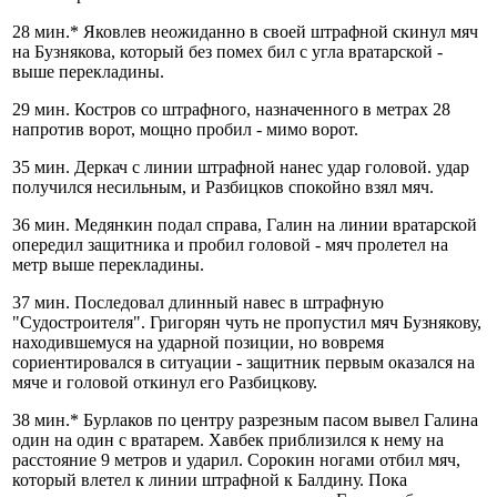
28 мин.* Яковлев неожиданно в своей штрафной скинул мяч
на Бузнякова, который без помех бил с угла вратарской -
выше перекладины.
29 мин. Костров со штрафного, назначенного в метрах 28
напротив ворот, мощно пробил - мимо ворот.
35 мин. Деркач с линии штрафной нанес удар головой. удар
получился несильным, и Разбицков спокойно взял мяч.
36 мин. Медянкин подал справа, Галин на линии вратарской
опередил защитника и пробил головой - мяч пролетел на
метр выше перекладины.
37 мин. Последовал длинный навес в штрафную
"Судостроителя". Григорян чуть не пропустил мяч Бузнякову,
находившемуся на ударной позиции, но вовремя
сориентировался в ситуации - защитник первым оказался на
мяче и головой откинул его Разбицкову.
38 мин.* Бурлаков по центру разрезным пасом вывел Галина
один на один с вратарем. Хавбек приблизился к нему на
расстояние 9 метров и ударил. Сорокин ногами отбил мяч,
который влетел к линии штрафной к Балдину. Пока