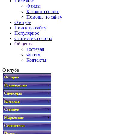
Полезное
Файлы
Каталог ссылок
Помощь по сайту
О клубе
Поиск по сайту
Популярное
Статистика сезона
Общение
Гостевая
Форум
Контакты
О клубе
История
Руководство
Спонсоры
Команда
Стадион
Маркетинг
Статистика
Пресса