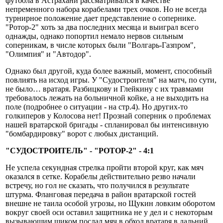
футбола в Астрахани рассматривался в качестве
непременного набора корабелами трех очков. Но не всегда
турнирное положение дает представление о сопернике.
"Ротор-2" хоть за два последних месяца и выиграл всего
однажды, однако попортил немало нервов сильным
соперникам, в числе которых были "Волгарь-Газпром",
"Олимпия" и "Автодор".
Однако был другой, куда более важный, момент, способный
повлиять на исход игры. У "Судостроителя" на матч, по сути,
не было… вратаря. Разбицкову и Глейкину с их травмами
требовалось лежать на больничной койке, а не выходить на
поле (подробнее о ситуации - на стр.4). Но других-то
голкиперов у Колосова нет! Прознай соперник о проблемах
нашей вратарской бригады - спланировал бы интенсивную
"бомбардировку" ворот с любых дистанций.
"СУДОСТРОИТЕЛЬ" - "РОТОР-2" - 4:1
Не успела секундная стрелка пройти второй круг, как мяч
оказался в сетке. Корабелы действительно резво начали
встречу, но гол не сказать, что получился в результате
штурма. Фланговая передача в район вратарской гостей
внешне не таила особой угрозы, но Щукин ловким оборотом
вокруг своей оси оставил защитника не у дел и с некоторым
вызывающим шиком послал мяч в обход вратаря в дальний