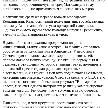
выполнил подачу, мяч, "погуляв" над штрафной, попал точно
на голову подключившемуся вперед Матюхину, и тому
оставалось лишь не промахнуться с нескольких метров.
Практически сразу же перевес волжан мог удвоить
Кенкишвили. Казалось, левый полузащитник гостей, замыкая
передачу Анисимова, бил с угла вратарской наверняка.
Однако каким-то чудом свою команду выручил Гребещенко,
умудрившийся парировать удар в упор.
В дальнейшем астраханцы продолжали владеть
инициативой, атакуя чаще и острее. На флангах старались
обострять игру Кенкишвили и Анисимов. У дебютанта
Сикоева чувствовалось желание хорошо проявить себя в
первом матче за новую команду. Заряжен на борьбу был и
Зеликов, в отношении которого главный тренер армейцев в
ростовской прессе сделал ряд нелицеприятных
высказываний. Из глубины неплохо подключался Болдырев,
нанесший ряд опасных ударов. Чувствовалось, что СКА в его
нынешнем состоянии объективно уступает "Волгарю" в
классе, и за счет одного настроя эту разницу компенсировать
вряд ли удастся. Тем более, что у волжан, в свою очередь,
никаких проблем с настроем на матч тоже не наблюдалось.
Единственное, в чем преуспели ростовчане - так это в
грубости, причем арбитр матча довольно долго смотрел на