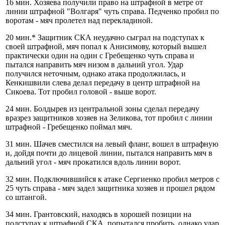
16 мин. Хозяева получили право на штрафной в метре от
линии штрафной "Волгаря" чуть справа. Педченко пробил по
воротам - мяч пролетел над перекладиной.
20 мин.* Защитник СКА неудачно сыграл на подступах к
своей штрафной, мяч попал к Анисимову, который вышел
практически один на один с Гребещенко чуть справа и
пытался направить мяч низом в дальний угол. Удар
получился неточным, однако атака продолжилась, и
Кенкишвили слева делал передачу в центр штрафной на
Сикоева. Тот пробил головой - выше ворот.
24 мин. Болдырев из центральной зоны сделал передачу
вразрез защитников хозяев на Зеликова, тот пробил с линии
штрафной - Гребещенко поймал мяч.
31 мин. Шачев сместился на левый фланг, вошел в штрафную
и, дойдя почти до лицевой линии, пытался направить мяч в
дальний угол - мяч прокатился вдоль линии ворот.
32 мин. Подключившийся к атаке Сергиенко пробил метров с
25 чуть справа - мяч задел защитника хозяев и прошел рядом
со штангой.
34 мин. Грантовский, находясь в хорошей позиции на
подступах к штрафной СКА, попытался пробить, однако удар