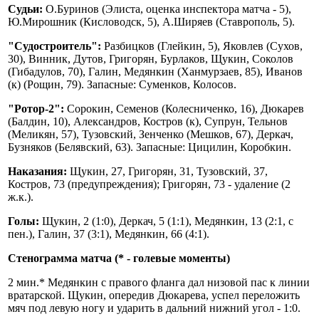
Судьи:
О.Буринов (Элиста, оценка инспектора матча - 5),
Ю.Мирошник (Кисловодск, 5), А.Ширяев (Ставрополь, 5).
"Судостроитель":
Разбицков (Глейкин, 5), Яковлев (Сухов,
30), Винник, Дутов, Григорян, Бурлаков, Щукин, Соколов
(Гибадулов, 70), Галин, Медянкин (Ханмурзаев, 85), Иванов
(к) (Рощин, 79). Запасные: Суменков, Колосов.
"Ротор-2":
Сорокин, Семенов (Колесниченко, 16), Дюкарев
(Балдин, 10), Александров, Костров (к), Супрун, Тельнов
(Меликян, 57), Тузовский, Зенченко (Мешков, 67), Деркач,
Бузняков (Белявский, 63). Запасные: Цицилин, Коробкин.
Наказания:
Щукин, 27, Григорян, 31, Тузовский, 37,
Костров, 73 (предупреждения); Григорян, 73 - удаление (2
ж.к.).
Голы:
Щукин, 2 (1:0), Деркач, 5 (1:1), Медянкин, 13 (2:1, с
пен.), Галин, 37 (3:1), Медянкин, 66 (4:1).
Стенограмма матча (* - голевые моменты)
2 мин.* Медянкин с правого фланга дал низовой пас к линии
вратарской. Щукин, опередив Дюкарева, успел переложить
мяч под левую ногу и ударить в дальний нижний угол - 1:0.