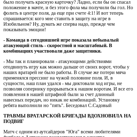
было получать красную карточку? Ладно, если бы он спасал
положение в мачте, и без этого фола мы получили бы гол. Но
фолить в центре поля, да еще при счете 4:1! И вот теперь
спрашивается: кого мне ставить в защиту на игре в
Изобильном? Ну, думать же сперва надо, прежде чем
показывать эмоции!
- Команда в сегодняшней игре показала небывалый
атакующий стиль - скоростной и масштабный. В
комбинациях участвовали даже защитники.
- Мы так и планировали - атакующими действиями
отодвинуть игру как можно дальше от своих ворот, чтобы у
наших вратарей не было работы. В случае же потери мяча
применялся прессинг на чужой половине поля. И, в
сущности, наш план удался - мы диктовали ход игры, не
позволяя сопернику прорываться к нашим воротам. И все его
появления в нашей штрафной были за счет длинный
навесных передач, но никак не комбинаций. Установку
ребята выполнили но "пять". Беседовал С.Садовый
ТРАВМЫ ВРАТАРСКОЙ БРИГАДЫ ВДОХНОВИЛА НА
ПОДВИГ
Матч с одним из аутсайдеров "Юга" всеми любителями