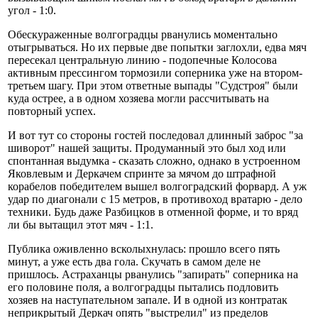
угол - 1:0.
Обескураженные волгоградцы рванулись моментально
отыгрываться. Но их первые две попытки заглохли, едва мяч
пересекал центральную линию - подопечные Колосова
активным прессингом тормозили соперника уже на втором-
третьем шагу. При этом ответные выпады "Судстроя" были
куда острее, а в одном хозяева могли рассчитывать на
повторный успех.
И вот тут со стороны гостей последовал длинный заброс "за
шиворот" нашей защиты. Продуманный это был ход или
спонтанная выдумка - сказать сложно, однако в устроенном
Яковлевым и Деркачем спринте за мячом до штрафной
корабелов победителем вышел волгоградский форвард. А уж
удар по диагонали с 15 метров, в противоход вратарю - дело
техники. Будь даже Разбицков в отменной форме, и то вряд
ли бы вытащил этот мяч - 1:1.
Публика оживленно всколыхнулась: прошло всего пять
минут, а уже есть два гола. Скучать в самом деле не
пришлось. Астраханцы рванулись "запирать" соперника на
его половине поля, а волгоградцы пытались подловить
хозяев на наступательном запале. И в одной из контратак
неприкрытый Деркач опять "выстрелил" из пределов