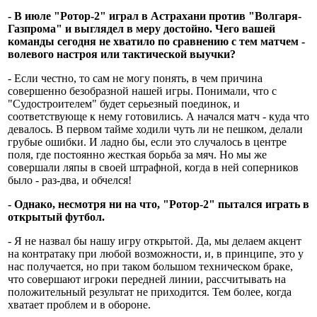
- В июле "Ротор-2" играл в Астрахани против "Волгаря-
Газпрома" и выглядел в меру достойно. Чего вашей
команды сегодня не хватило по сравнению с тем матчем -
волевого настроя или тактической выучки?
- Если честно, то сам не могу понять, в чем причина
совершенно безобразной нашей игры. Понимали, что с
"Судостроителем" будет серьезный поединок, и
соответствующе к нему готовились. А начался матч - куда что
девалось. В первом тайме ходили чуть ли не пешком, делали
грубые ошибки. И ладно бы, если это случалось в центре
поля, где постоянно жесткая борьба за мяч. Но мы же
совершали ляпы в своей штрафной, когда в ней соперников
было - раз-два, и обчелся!
- Однако, несмотря ни на что, "Ротор-2" пытался играть в
открытый футбол.
- Я не назвал бы нашу игру открытой. Да, мы делаем акцент
на контратаку при любой возможности, и, в принципе, это у
нас получается, но при таком большом техническом браке,
что совершают игроки передней линии, рассчитывать на
положительный результат не приходится. Тем более, когда
хватает проблем и в обороне.