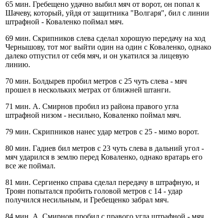
65 мин. Гребещено удачно выбил мяч от ворот, он попал к
Шачеву, который, уйдя от защитника "Волгаря", бил с линии
штрафной - Коваленко поймал мяч.
69 мин. Скрипников слева сделал хорошую передачу на ход
Чернышову, тот мог выйти один на один с Коваленко, однако
далеко отпустил от себя мяч, и он укатился за лицевую
линию.
70 мин. Болдырев пробил метров с 25 чуть слева - мяч
прошел в нескольких метрах от ближней штанги.
71 мин. А. Смирнов пробил из района правого угла
штрафной низом - несильно, Коваленко поймал мяч.
79 мин. Скрипников нанес удар метров с 25 - мимо ворот.
80 мин. Гадиев бил метров с 23 чуть слева в дальний угол -
мяч ударился в землю перед Коваленко, однако вратарь его
все же поймал.
81 мин. Сергиенко справа сделал передачу в штрафную, и
Троян попытался пробить головой метров с 14 - удар
получился несильным, и Гребещенко забрал мяч.
84 мин. А. Смирнов пробил с правого угла штрафной - мяч