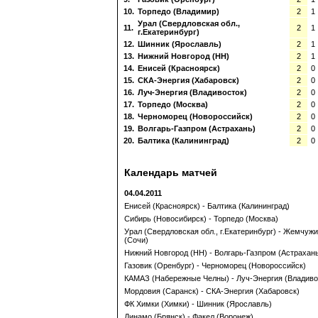
10.
Торпедо (Владимир)
2
1
Урал (Свердловская обл.,
11.
2
1
г.Екатеринбург)
12.
Шинник (Ярославль)
2
1
13.
Нижний Новгород (НН)
2
1
14.
Енисей (Красноярск)
2
0
15.
СКА-Энергия (Хабаровск)
2
0
16.
Луч-Энергия (Владивосток)
2
0
17.
Торпедо (Москва)
2
0
18.
Черноморец (Новороссийск)
2
0
19.
Волгарь-Газпром (Астрахань)
2
0
20.
Балтика (Калининград)
2
0
Календарь матчей
04.04.2011
Енисей (Красноярск) - Балтика (Калининград)
Сибирь (Новосибирск) - Торпедо (Москва)
Урал (Свердловская обл., г.Екатеринбург) - Жемчуж
(Сочи)
Нижний Новгород (НН) - Волгарь-Газпром (Астрахан
Газовик (Оренбург) - Черноморец (Новороссийск)
КАМАЗ (Набережные Челны) - Луч-Энергия (Владиво
Мордовия (Саранск) - СКА-Энергия (Хабаровск)
ФК Химки (Химки) - Шинник (Ярославль)
Динамо (Брянск) - Факел (Воронеж)