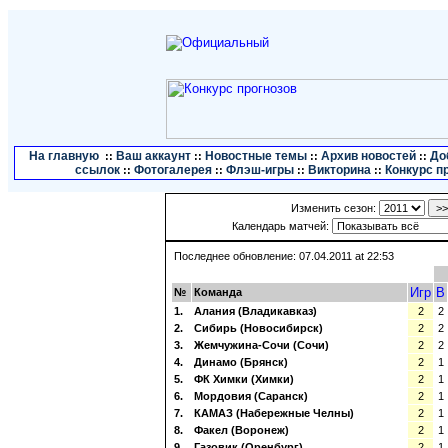
На главную
Ваш аккаунт
Новостные темы
Архив новостей
До
::
::
::
::
ссылок
Фотогалерея
Флэш-игры
Викторина
Конкурс п
::
::
::
::
Изменить сезон:
Календарь матчей:
Последнее обновление: 07.04.2011 at 22:53
Игр
В
№
Команда
1.
Алания (Владикавказ)
2
2
2.
Сибирь (Новосибирск)
2
2
3.
Жемчужина-Сочи (Сочи)
2
2
4.
Динамо (Брянск)
2
1
5.
ФК Химки (Химки)
2
1
6.
Мордовия (Саранск)
2
1
7.
КАМАЗ (Набережные Челны)
2
1
8.
Факел (Воронеж)
2
1
9.
Газовик (Оренбург)
2
1