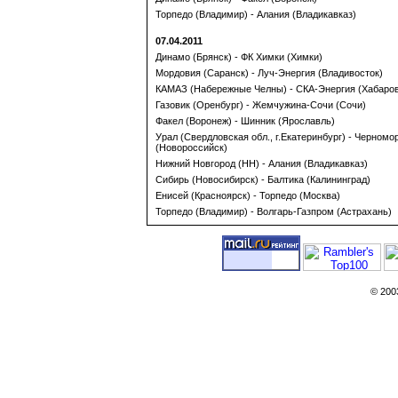
Торпедо (Владимир) - Алания (Владикавказ)
07.04.2011
Динамо (Брянск) - ФК Химки (Химки)
Мордовия (Саранск) - Луч-Энергия (Владивосток)
КАМАЗ (Набережные Челны) - СКА-Энергия (Хабаров
Газовик (Оренбург) - Жемчужина-Сочи (Сочи)
Факел (Воронеж) - Шинник (Ярославль)
Урал (Свердловская обл., г.Екатеринбург) - Черномо
(Новороссийск)
Нижний Новгород (НН) - Алания (Владикавказ)
Сибирь (Новосибирск) - Балтика (Калининград)
Енисей (Красноярск) - Торпедо (Москва)
Торпедо (Владимир) - Волгарь-Газпром (Астрахань)
© 200