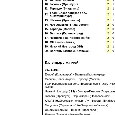
10.
Газовик (Оренбург)
2
1
11.
Торпедо (Владимир)
2
1
Урал (Свердловская обл.,
12.
2
1
г.Екатеринбург)
13.
Шинник (Ярославль)
2
1
14.
Луч-Энергия (Владивосток)
2
0
15.
Торпедо (Москва)
2
0
16.
Балтика (Калининград)
2
0
17.
Черноморец (Новороссийск)
2
0
18.
ФК Химки (Химки)
2
1
19.
Нижний Новгород (НН)
2
1
20.
Волгарь-Газпром (Астрахань)
2
0
Календарь матчей
04.04.2011
Енисей (Красноярск) - Балтика (Калининград)
Сибирь (Новосибирск) - Торпедо (Москва)
Урал (Свердловская обл., г.Екатеринбург) - Жемчуж
(Сочи)
Нижний Новгород (НН) - Волгарь-Газпром (Астрахан
Газовик (Оренбург) - Черноморец (Новороссийск)
КАМАЗ (Набережные Челны) - Луч-Энергия (Владиво
Мордовия (Саранск) - СКА-Энергия (Хабаровск)
ФК Химки (Химки) - Шинник (Ярославль)
Динамо (Брянск) - Факел (Воронеж)