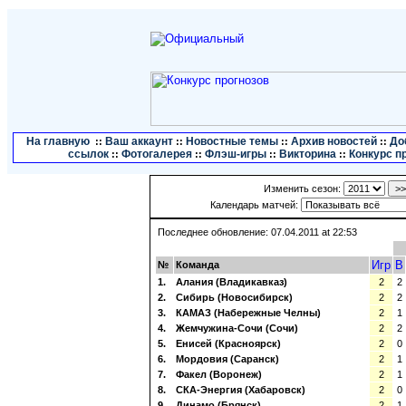
На главную
Ваш аккаунт
Новостные темы
Архив новостей
До
::
::
::
::
ссылок
Фотогалерея
Флэш-игры
Викторина
Конкурс п
::
::
::
::
Изменить сезон:
Календарь матчей:
Последнее обновление: 07.04.2011 at 22:53
Игр
В
№
Команда
1.
Алания (Владикавказ)
2
2
2.
Сибирь (Новосибирск)
2
2
3.
КАМАЗ (Набережные Челны)
2
1
4.
Жемчужина-Сочи (Сочи)
2
2
5.
Енисей (Красноярск)
2
0
6.
Мордовия (Саранск)
2
1
7.
Факел (Воронеж)
2
1
8.
СКА-Энергия (Хабаровск)
2
0
9.
Динамо (Брянск)
2
1