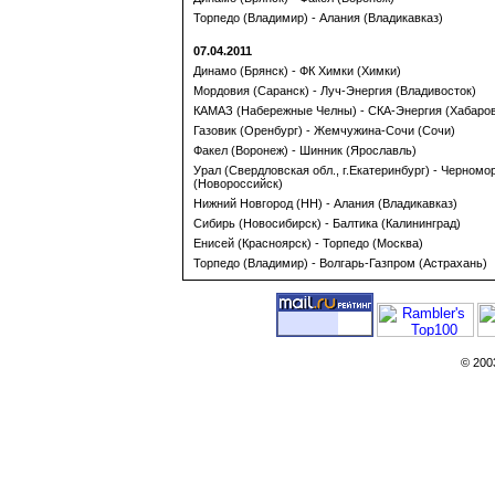
Торпедо (Владимир) - Алания (Владикавказ)
07.04.2011
Динамо (Брянск) - ФК Химки (Химки)
Мордовия (Саранск) - Луч-Энергия (Владивосток)
КАМАЗ (Набережные Челны) - СКА-Энергия (Хабаров
Газовик (Оренбург) - Жемчужина-Сочи (Сочи)
Факел (Воронеж) - Шинник (Ярославль)
Урал (Свердловская обл., г.Екатеринбург) - Черномо
(Новороссийск)
Нижний Новгород (НН) - Алания (Владикавказ)
Сибирь (Новосибирск) - Балтика (Калининград)
Енисей (Красноярск) - Торпедо (Москва)
Торпедо (Владимир) - Волгарь-Газпром (Астрахань)
© 200