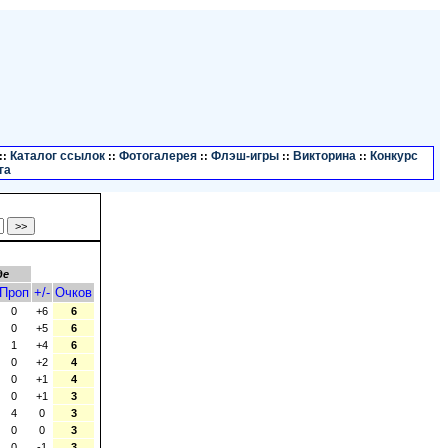
Каталог ссылок
Фотогалерея
Флэш-игры
Викторина
Конкурс
::
::
::
::
::
га
де
Проп
+/-
Очков
0
+6
6
0
+5
6
1
+4
6
0
+2
4
0
+1
4
0
+1
3
4
0
3
0
0
3
0
-1
3