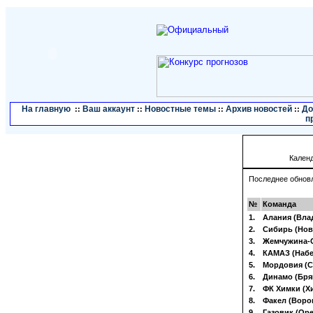
На главную
Ваш аккаунт
Новостные темы
Архив новостей
До
::
::
::
::
п
Кален
Последнее обновле
№
Команда
1.
Алания (Вла
2.
Сибирь (Нов
3.
Жемчужина-С
4.
КАМАЗ (Наб
5.
Мордовия (С
6.
Динамо (Бря
7.
ФК Химки (Х
8.
Факел (Воро
9.
Газовик (Ор