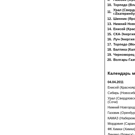
10.
Торпедо (Вл
Урал (Свердл
11.
г.Екатеринбу
12.
Шинник (Яр
13.
Нижний Новг
14.
Енисей (Кра
15.
СКА-Энергия
16.
Луч-Энергия
17.
Торпедо (Мо
18.
Балтика (Ка
19.
Черноморец 
20.
Волгарь-Газ
Календарь м
04.04.2011
Енисей (Краснояр
Сибирь (Новосиби
Урал (Свердловск
(Сочи)
Нижний Новгород 
Газовик (Оренбур
КАМАЗ (Набережн
Мордовия (Саранс
ФК Химки (Химки)
Динамо (Брянск) 