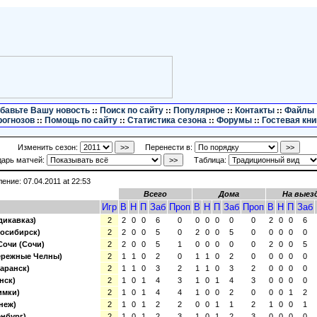
бавьте Вашу новость
Поиск по сайту
Популярное
Контакты
Файлы
::
::
::
::
рогнозов
Помощь по сайту
Статистика сезона
Форумы
Гостевая кни
::
::
::
::
Изменить сезон:
Перенести в:
дарь матчей:
Таблица:
ние: 07.04.2011 at 22:53
Всего
Дома
На выез
Игр
В
Н
П
Заб
Проп
В
Н
П
Заб
Проп
В
Н
П
Заб
дикавказ)
2
2
0
0
6
0
0
0
0
0
0
2
0
0
6
осибирск)
2
2
0
0
5
0
2
0
0
5
0
0
0
0
0
очи (Сочи)
2
2
0
0
5
1
0
0
0
0
0
2
0
0
5
ережные Челны)
2
1
1
0
2
0
1
1
0
2
0
0
0
0
0
аранск)
2
1
1
0
3
2
1
1
0
3
2
0
0
0
0
нск)
2
1
0
1
4
3
1
0
1
4
3
0
0
0
0
имки)
2
1
0
1
4
4
1
0
0
2
0
0
0
1
2
неж)
2
1
0
1
2
2
0
0
1
1
2
1
0
0
1
енбург)
2
1
0
1
2
3
1
0
1
2
3
0
0
0
0