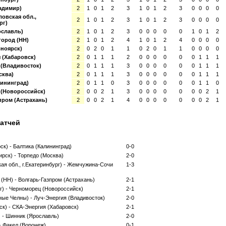
адимир)
2
1
0
1
2
3
1
0
1
2
3
0
0
0
0
овская обл.,
2
1
0
1
2
3
1
0
1
2
3
0
0
0
0
рг)
ославль)
2
1
0
1
2
3
0
0
0
0
0
1
0
1
2
ород (НН)
2
1
0
1
2
4
1
0
1
2
4
0
0
0
0
сноярск)
2
0
2
0
1
1
0
2
0
1
1
0
0
0
0
 (Хабаровск)
2
0
1
1
1
2
0
0
0
0
0
0
1
1
1
 (Владивосток)
2
0
1
1
1
3
0
0
0
0
0
0
1
1
1
сква)
2
0
1
1
1
3
0
0
0
0
0
0
1
1
1
лининград)
2
0
1
1
0
3
0
0
0
0
0
0
1
1
0
(Новороссийск)
2
0
0
2
1
3
0
0
0
0
0
0
0
2
1
пром (Астрахань)
2
0
0
2
1
4
0
0
0
0
0
0
0
2
1
атчей
ск) - Балтика (Калининград)
0-0
рск) - Торпедо (Москва)
2-0
ая обл., г.Екатеринбург) - Жемчужина-Сочи
1-3
(НН) - Волгарь-Газпром (Астрахань)
2-1
г) - Черноморец (Новороссийск)
2-1
ые Челны) - Луч-Энергия (Владивосток)
2-0
к) - СКА-Энергия (Хабаровск)
2-1
 - Шинник (Ярославль)
2-0
- Факел (Воронеж)
0-1