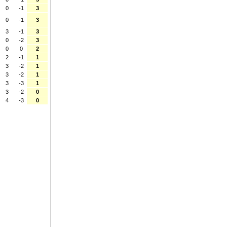
0
-1
3
0
-1
3
3
-1
3
0
-2
3
0
0
2
2
-1
1
3
-2
1
3
-2
1
3
-3
1
3
-2
0
4
-3
0