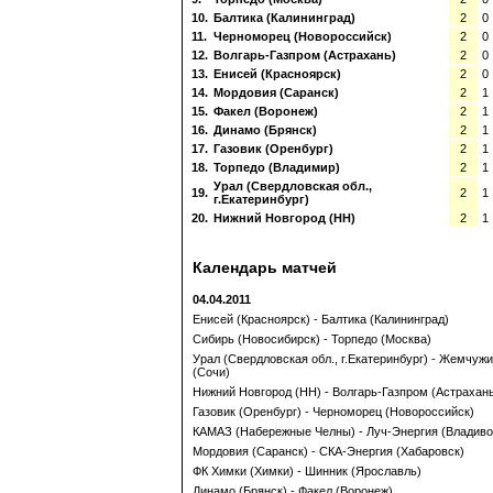
10.
Балтика (Калининград)
2
0
11.
Черноморец (Новороссийск)
2
0
12.
Волгарь-Газпром (Астрахань)
2
0
13.
Енисей (Красноярск)
2
0
14.
Мордовия (Саранск)
2
1
15.
Факел (Воронеж)
2
1
16.
Динамо (Брянск)
2
1
17.
Газовик (Оренбург)
2
1
18.
Торпедо (Владимир)
2
1
Урал (Свердловская обл.,
19.
2
1
г.Екатеринбург)
20.
Нижний Новгород (НН)
2
1
Календарь матчей
04.04.2011
Енисей (Красноярск) - Балтика (Калининград)
Сибирь (Новосибирск) - Торпедо (Москва)
Урал (Свердловская обл., г.Екатеринбург) - Жемчуж
(Сочи)
Нижний Новгород (НН) - Волгарь-Газпром (Астрахан
Газовик (Оренбург) - Черноморец (Новороссийск)
КАМАЗ (Набережные Челны) - Луч-Энергия (Владиво
Мордовия (Саранск) - СКА-Энергия (Хабаровск)
ФК Химки (Химки) - Шинник (Ярославль)
Динамо (Брянск) - Факел (Воронеж)