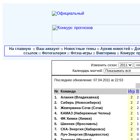
На главную
Ваш аккаунт
Новостные темы
Архив новостей
До
::
::
::
::
ссылок
Фотогалерея
Флэш-игры
Викторина
Конкурс п
::
::
::
::
Изменить сезон:
Календарь матчей:
Последнее обновление: 07.04.2011 at 22:53
Игр
В
№
Команда
1.
Алания (Владикавказ)
2
2
2.
Сибирь (Новосибирск)
2
2
3.
Жемчужина-Сочи (Сочи)
2
2
4.
КАМАЗ (Набережные Челны)
2
1
5.
ФК Химки (Химки)
2
1
6.
Шинник (Ярославль)
2
1
7.
СКА-Энергия (Хабаровск)
2
0
8.
Луч-Энергия (Владивосток)
2
0
9.
Торпедо (Москва)
2
0