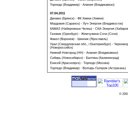
Торпедо (Владимир) - Алания (Владикавказ)
07.04.2011
Динамо (Брянск) - ФК Химки (Химки)
Мордовия (Саранск) - Луч-Энергия (Владивосток)
КАМАЗ (Набережные Челны) - СКА-Энергия (Хабаров
Газовик (Оренбург) - Жемчужина-Сочи (Сочи)
Факел (Воронеж) - Шинник (Ярославль)
Урал (Свердловская обл., г.Екатеринбург) - Черномо
(Новороссийск)
Нижний Новгород (НН) - Алания (Владикавказ)
Сибирь (Новосибирск) - Балтика (Калининград)
Енисей (Красноярск) - Торпедо (Москва)
Торпедо (Владимир) - Волгарь-Газпром (Астрахань)
© 200