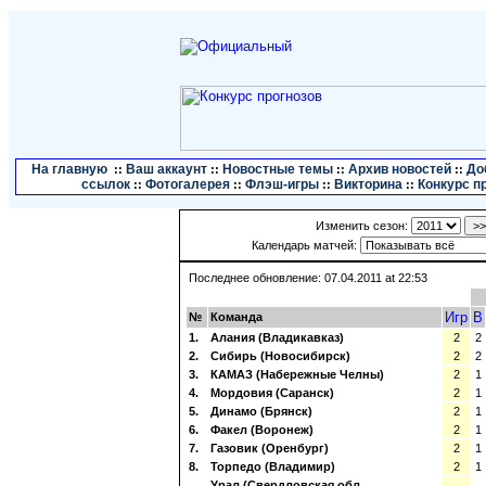
На главную
Ваш аккаунт
Новостные темы
Архив новостей
До
::
::
::
::
ссылок
Фотогалерея
Флэш-игры
Викторина
Конкурс п
::
::
::
::
Изменить сезон:
Календарь матчей:
Последнее обновление: 07.04.2011 at 22:53
Игр
В
№
Команда
1.
Алания (Владикавказ)
2
2
2.
Сибирь (Новосибирск)
2
2
3.
КАМАЗ (Набережные Челны)
2
1
4.
Мордовия (Саранск)
2
1
5.
Динамо (Брянск)
2
1
6.
Факел (Воронеж)
2
1
7.
Газовик (Оренбург)
2
1
8.
Торпедо (Владимир)
2
1
Урал (Свердловская обл.,