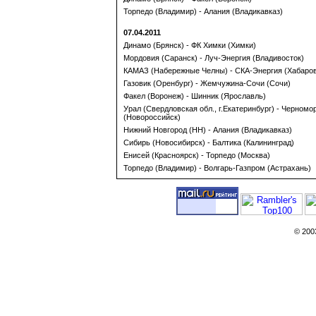
Торпедо (Владимир) - Алания (Владикавказ)
07.04.2011
Динамо (Брянск) - ФК Химки (Химки)
Мордовия (Саранск) - Луч-Энергия (Владивосток)
КАМАЗ (Набережные Челны) - СКА-Энергия (Хабаров
Газовик (Оренбург) - Жемчужина-Сочи (Сочи)
Факел (Воронеж) - Шинник (Ярославль)
Урал (Свердловская обл., г.Екатеринбург) - Черномо
(Новороссийск)
Нижний Новгород (НН) - Алания (Владикавказ)
Сибирь (Новосибирск) - Балтика (Калининград)
Енисей (Красноярск) - Торпедо (Москва)
Торпедо (Владимир) - Волгарь-Газпром (Астрахань)
© 200