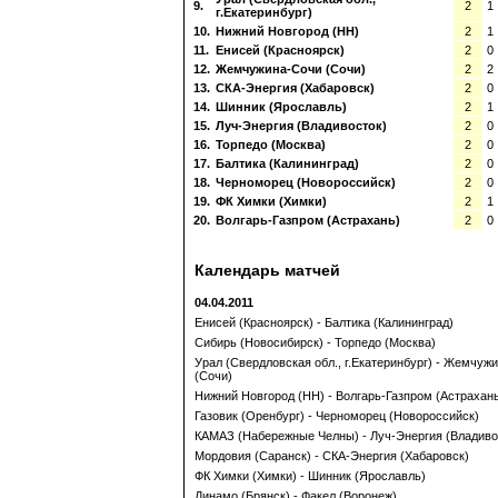
9.
2
1
г.Екатеринбург)
10.
Нижний Новгород (НН)
2
1
11.
Енисей (Красноярск)
2
0
12.
Жемчужина-Сочи (Сочи)
2
2
13.
СКА-Энергия (Хабаровск)
2
0
14.
Шинник (Ярославль)
2
1
15.
Луч-Энергия (Владивосток)
2
0
16.
Торпедо (Москва)
2
0
17.
Балтика (Калининград)
2
0
18.
Черноморец (Новороссийск)
2
0
19.
ФК Химки (Химки)
2
1
20.
Волгарь-Газпром (Астрахань)
2
0
Календарь матчей
04.04.2011
Енисей (Красноярск) - Балтика (Калининград)
Сибирь (Новосибирск) - Торпедо (Москва)
Урал (Свердловская обл., г.Екатеринбург) - Жемчуж
(Сочи)
Нижний Новгород (НН) - Волгарь-Газпром (Астрахан
Газовик (Оренбург) - Черноморец (Новороссийск)
КАМАЗ (Набережные Челны) - Луч-Энергия (Владиво
Мордовия (Саранск) - СКА-Энергия (Хабаровск)
ФК Химки (Химки) - Шинник (Ярославль)
Динамо (Брянск) - Факел (Воронеж)