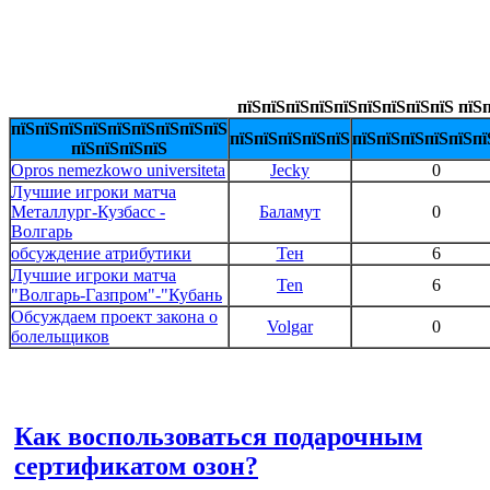
пїЅпїЅпїЅпїЅпїЅпїЅпїЅпїЅпїЅ пїЅп
пїЅпїЅпїЅпїЅпїЅпїЅпїЅпїЅпїЅ
пїЅпїЅпїЅпїЅпїЅ
пїЅпїЅпїЅпїЅпїЅпї
пїЅпїЅпїЅпїЅ
Opros nemezkowo universiteta
Jecky
0
Лучшие игроки матча
Металлург-Кузбасс -
Баламут
0
Волгарь
обсуждение атрибутики
Тен
6
Лучшие игроки матча
Ten
6
"Волгарь-Газпром"-"Кубань
Обсуждаем проект закона о
Volgar
0
болельщиков
Как воспользоваться подарочным
сертификатом озон?