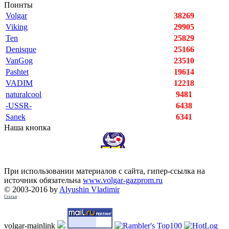
Поинты
Volgar
38269
Viking
29905
Ten
25829
Denisque
25166
VanGog
23510
Pashtet
19614
VADIM
12218
naturalcool
9481
-USSR-
6438
Sanek
6341
Наша кнопка
При использовании материалов с сайта, гипер-ссылка на
источник обязательна
www.volgar-gazprom.ru
© 2003-2016 by
Alyushin Vladimir
Статьи
volgar-mainlink