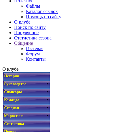
Полезное
Файлы
Каталог ссылок
Помощь по сайту
О клубе
Поиск по сайту
Популярное
Статистика сезона
Общение
Гостевая
Форум
Контакты
О клубе
История
Руководство
Спонсоры
Команда
Стадион
Маркетинг
Статистика
Пресса