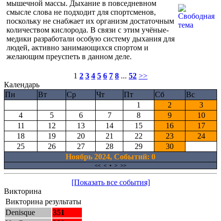
мышечной массы. Дыхание в повседневном
смысле слова не подходит для спортсменов,
поскольку не снабжает их организм достаточным
количеством кислорода. В связи с этим учёные-
медики разработали особую систему дыхания для
людей, активно занимающихся спортом и
желающим преуспеть в данном деле.
1
2
3
4
5
6
7
8
...
52
>>
Календарь
Пн
Вт
Ср
Чт
Пт
Сб
Вс
1
2
3
4
5
6
7
8
9
10
11
12
13
14
15
16
17
18
19
20
21
22
23
24
25
26
27
28
29
30
Ноябрь 2024, Cобытий: 0
<<
<
•
>
>>
[Показать все события]
Викторина
Викторина результаты
Denisque
351