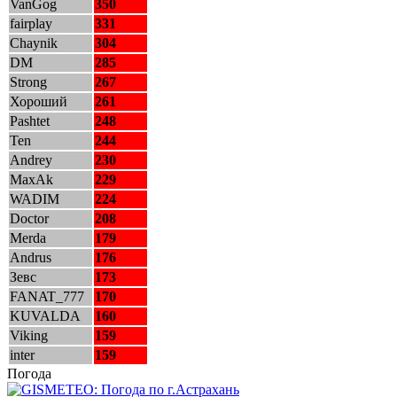
VanGog
350
fairplay
331
Chaynik
304
DM
285
Strong
267
Хороший
261
Pashtet
248
Ten
244
Andrey
230
MaxAk
229
WADIM
224
Doctor
208
Merda
179
Andrus
176
Зевс
173
FANAT_777
170
KUVALDA
160
Viking
159
inter
159
Погода